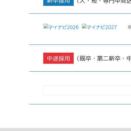
新卒採用
（大・短・専門卒見
※マ
中途採用
（既卒・第二新卒・